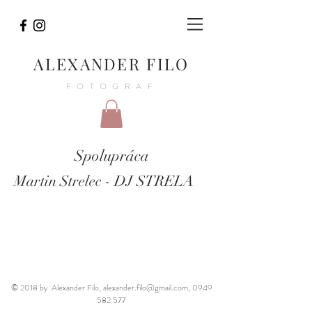
ALEXANDER FILO
FOTOGRAF
Spolupráca
Martin Strelec - DJ STRELA
© 2018 by Alexander Filo,
alexander.filo@gmail.com
,
0949
582 577